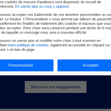
ins cookies de mesure d'audience sont dispensés du recueil de
ntement.
En savoir plus ou vous y opposer
.
pouvez accepter ces traitements de vos données personnelles ou vo
er. Le bouton « Personnaliser » vous permet par ailleurs de paramét
duellement les finalités de traitement des cookies et traceurs que vou
itez accepter. Votre choix sera conservé pendant une durée de 6 moi
e de laquelle ce message vous sera à nouveau affiché.
ouvez en savoir plus et modifier votre choix à tout moment en
ltant
notre politique de cookies
, également accessible en cliquant sur 
Ambition
kies » en bas de page.
 la transition énergétique d
interconnectées
Personnaliser
Accepter
Découvrir nos engagements