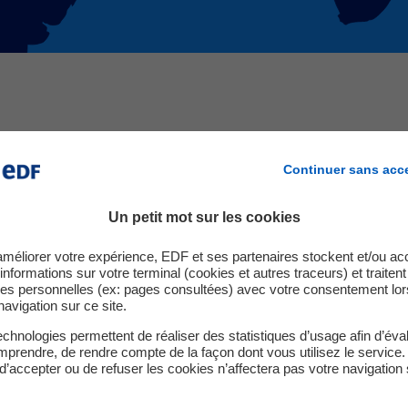
Continuer sans acc
tions
Un petit mot sur les cookies
améliorer votre expérience, EDF et ses partenaires stockent et/ou ac
informations sur votre terminal (cookies et autres traceurs) et traiten
es personnelles (ex: pages consultées) avec votre consentement lor
Haute-Corse
navigation sur ce site.
chnologies permettent de réaliser des statistiques d’usage afin d’éval
Corse-du-Sud
prendre, de rendre compte de la façon dont vous utilisez le service.
d’accepter ou de refuser les cookies n’affectera pas votre navigation 
Guyane