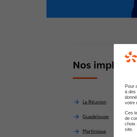
Nos implanta
Pour 
à des 
donné
La Réunion
votre 
Ces te
Guadeloupe
de com
choix 
site.
Martinique