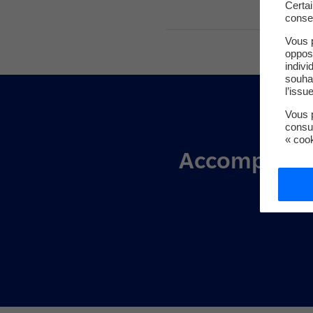
Certa
conse
Vous 
oppos
indivi
souha
l’issu
Vous p
consu
« coo
Accompagner