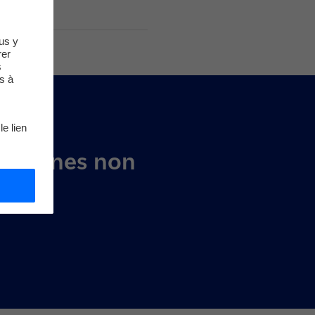
us y
rer
s
s à
le lien
es zones non