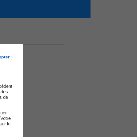
epter
cèdent
t des
s de
uer,
 Votre
sur le