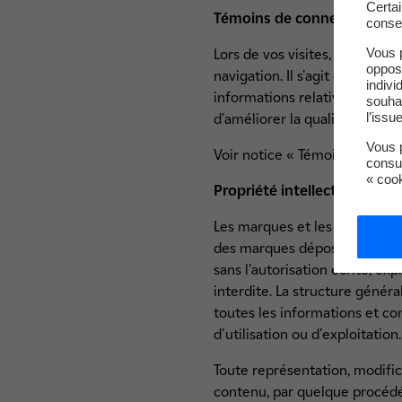
Certa
Témoins de connexion (cook
conse
Vous 
Lors de vos visites, vous ête
oppos
navigation. Il s'agit d'un bloc
indivi
informations relatives à votre
souha
l’issu
d'améliorer la qualité du site.
Vous p
Voir notice « Témoins de con
consu
« coo
Propriété intellectuelle
Les marques et les logos (mar
des marques déposées. Toute r
sans l'autorisation écrite, e
interdite. La structure général
toutes les informations et con
d'utilisation ou d'exploitatio
Toute représentation, modifica
contenu, par quelque procédé