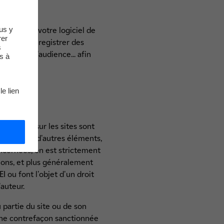
us y
ement sur votre logiciel de
rer
qui sert à enregistrer des
s
 mesures d'audience... afin
s à
le lien
figurant sur les sites sont
ntégrées à d'autres éléments,
oncernées, en est strictement
ations, et plus généralement
I ou font l'objet d'un droit
'auteur.
 partie du site ou de son
 une contrefaçon sanctionnée