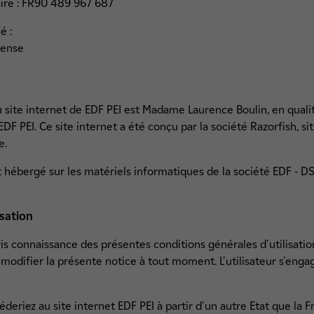
re : FR90 489 967 687
ué :
fense
u site internet de EDF PEI est Madame Laurence Boulin, en quali
F PEI. Ce site internet a été conçu par la société Razorfish, s
e.
st hébergé sur les matériels informatiques de la société EDF - D
isation
pris connaissance des présentes conditions générales d'utilisatio
 modifier la présente notice à tout moment. L'utilisateur s'enga
deriez au site internet EDF PEI à partir d'un autre Etat que la 