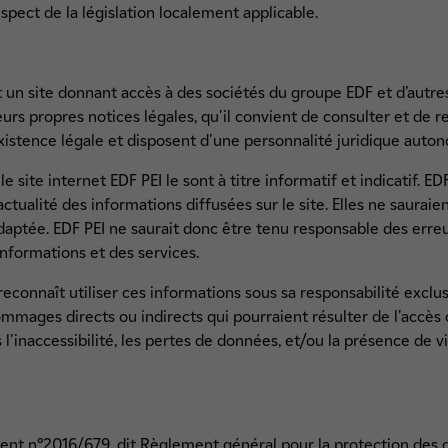
pect de la législation localement applicable.
t un site donnant accès à des sociétés du groupe EDF et d’autres
urs propres notices légales, qu'il convient de consulter et de r
xistence légale et disposent d'une personnalité juridique auto
e site internet EDF PEI le sont à titre informatif et indicatif. ED
actualité des informations diffusées sur le site. Elles ne sauraie
aptée. EDF PEI ne saurait donc être tenu responsable des erreu
informations et des services.
reconnaît utiliser ces informations sous sa responsabilité exclus
mages directs ou indirects qui pourraient résulter de l'accès ou
 l'inaccessibilité, les pertes de données, et/ou la présence de vi
ent n°2016/679, dit Règlement général pour la protection des d