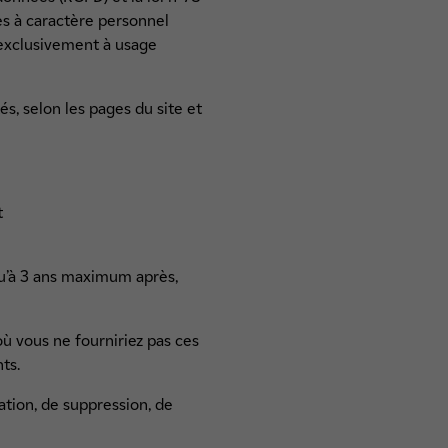
ées à caractère personnel
t exclusivement à usage
és, selon les pages du site et
t
qu’à 3 ans maximum après,
ù vous ne fourniriez pas ces
ts.
ation, de suppression, de