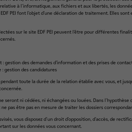
relative à l'informatique, aux fichiers et aux libertés, les donn
et EDF PEI font l’objet d’une déclaration de traitement. Elles son
ctées sur le site EDF PEI peuvent l’être pour différentes finalit
ncernés.
t : gestion des demandes d’information et des prises de contac
 : gestion des candidatures
endant toute la durée de la relation établie avec vous, et jus
 concernée.
ne seront ni cédées, ni échangées ou louées. Dans l'hypothèse o
t ne pas être pas en mesure de traiter les dossiers correspondan
sés, vous disposez d'un droit d’opposition, d'accès, de rectific
portant sur les données vous concernant.