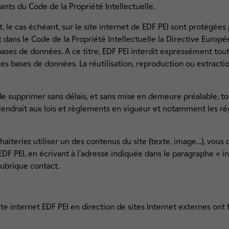
vants du Code de la Propriété Intellectuelle.
 le cas échéant, sur le site internet de EDF PEI sont protégées pa
t dans le Code de la Propriété Intellectuelle la Directive Europ
bases de données. A ce titre, EDF PEI interdit expressément tout
es bases de données. La réutilisation, reproduction ou extracti
 de supprimer sans délais, et sans mise en demeure préalable, t
iendrait aux lois et règlements en vigueur et notamment les ré
iteriez utiliser un des contenus du site (texte, image…), vous d
EDF PEI, en écrivant à l'adresse indiquée dans le paragraphe « i
rubrique contact.
ite internet EDF PEI en direction de sites Internet externes ont f