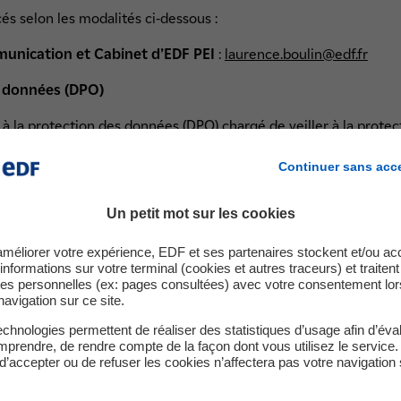
és selon les modalités ci-dessous :
munication et Cabinet d’EDF PEI
:
laurence.boulin@edf.fr
s données (DPO)
 la protection des données (DPO) chargé de veiller à la protec
 loi dans l'entreprise. Vous pouvez le contacter pour toute info
Continuer sans acc
 :
données (DPO)
Un petit mot sur les cookies
 d’Information Groupe
tés
améliorer votre expérience, EDF et ses partenaires stockent et/ou ac
informations sur votre terminal (cookies et autres traceurs) et traiten
la Défense
es personnelles (ex: pages consultées) avec votre consentement lor
EX
navigation sur ce site.
chnologies permettent de réaliser des statistiques d’usage afin d’éval
prendre, de rendre compte de la façon dont vous utilisez le service.
-et-libertes@edf.fr
d’accepter ou de refuser les cookies n’affectera pas votre navigation 
ommission Nationale Informatique et Libertés (CNIL).