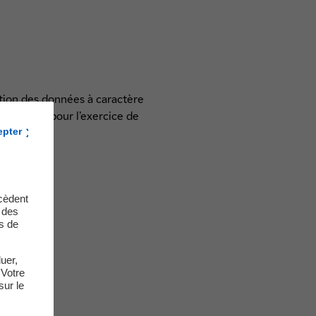
tion des données à caractère
rmation ou pour l’exercice de
epter
cèdent
t des
s de
uer,
 Votre
sur le