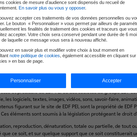
ins cookies de mesure d'audience sont dispensés du recueil de
ies)
ntement.
En savoir plus ou vous y opposer
.
pouvez accepter ces traitements de vos données personnelles ou vo
s informé qu'un témoin de connexion peut s'installer automatiqu
er. Le bouton « Personnaliser » vous permet par ailleurs de paramét
 de données qui n'est pas utilisé à des fins d'identification mais 
duellement les finalités de traitement des cookies et traceurs que vou
 navigation sur le site. Il permet des analyses de fréquentation,
itez accepter. Votre choix sera conservé pendant une durée de 6 moi
e de laquelle ce message vous sera à nouveau affiché.
ouvez en savoir plus et modifier votre choix à tout moment en
nexion » ou «
COOKIES
».
ltant
notre politique de cookies
, également accessible en cliquant sur 
kies » en bas de page.
ques semi-figuratives) de EDF PEI et des sociétés du groupe EDF 
Personnaliser
Accepter
eproduction ou représentation totale ou partielle, seules ou i
xpresse et préalable de EDF PEI ou des sociétés du groupe EDF c
e, les logiciels, textes, images, vidéos, sons, savoir-faire, anim
tenus figurant sur le site de EDF PEI, sont la propriété de EDF PE
n. Ces éléments sont soumis à la législation protégeant le droit d
tion, reproduction, dénaturation, totale ou partielle, de tout ou
 que ce soit, et sur quelque support que ce soit constituerait