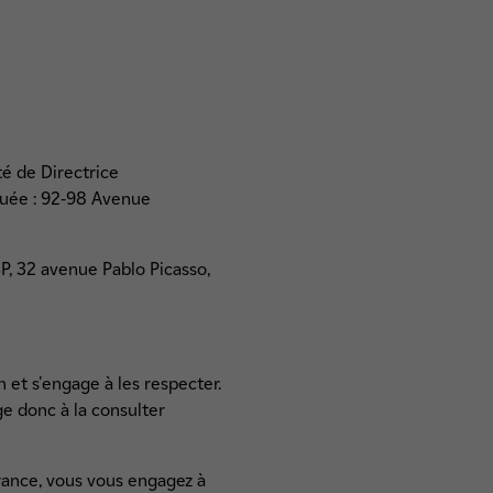
té de Directrice
ituée : 92-98 Avenue
SP, 32 avenue Pablo Picasso,
n et s'engage à les respecter.
ge donc à la consulter
France, vous vous engagez à